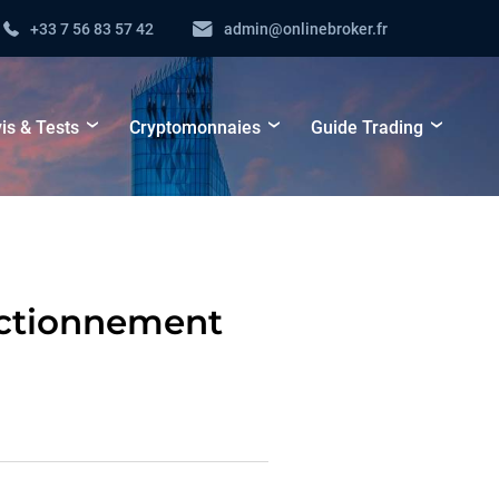
+33 7 56 83 57 42
admin@onlinebroker.fr
is & Tests
Cryptomonnaies
Guide Trading
nctionnement